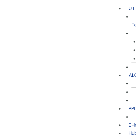
UT
T
AL
PP
E-l
Hu