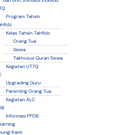
dan Unit Stimulus Individu
TQ
Program Tahsin
ahfidz
Kelas Tahsin Tahfidz
Orang Tua
Siswa
Takhosus Quran Siswa
Kegiatan UTTQ
C
Upgrading Guru
Parenting Orang Tua
Kegiatan ALC
DB
Informasi PPDB
earning
bungi Kami