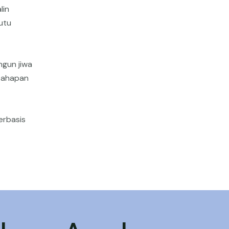
lin
utu
gun jiwa
 tahapan
erbasis