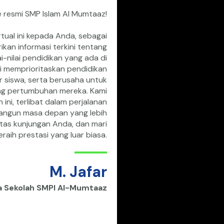
 resmi SMP Islam Al Mumtaaz!
ual ini kepada Anda, sebagai
kan informasi terkini tentang
ai-nilai pendidikan yang ada di
mi memprioritaskan pendidikan
 siswa, serta berusaha untuk
ng pertumbuhan mereka. Kami
ni, terlibat dalam perjalanan
angun masa depan yang lebih
atas kunjungan Anda, dan mari
raih prestasi yang luar biasa.
M. Jafar
a Sekolah SMPI Al-Mumtaaz