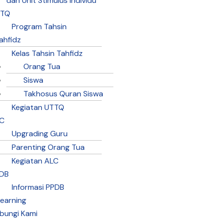
dan Unit Stimulus Individu
TTQ
Program Tahsin
ahfidz
Kelas Tahsin Tahfidz
Orang Tua
Siswa
Takhosus Quran Siswa
Kegiatan UTTQ
C
Upgrading Guru
Parenting Orang Tua
Kegiatan ALC
DB
Informasi PPDB
learning
bungi Kami