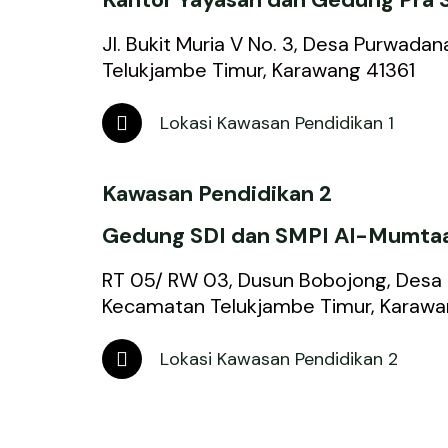
Jl. Bukit Muria V No. 3, Desa Purwad
Telukjambe Timur, Karawang 41361
M
Lokasi Kawasan Pendidikan 1
a
p
-
Kawasan Pendidikan 2
m
a
r
Gedung SDI dan SMPI Al-Mumta
k
e
RT 05/ RW 03, Dusun Bobojong, Desa
r
Kecamatan Telukjambe Timur, Karawa
-
a
M
l
Lokasi Kawasan Pendidikan 2
a
t
p
-
m