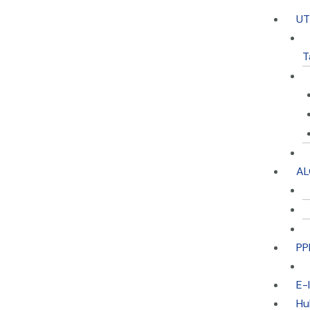
U
T
AL
PP
E-
Hu