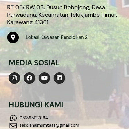
e
RT 05/ RW 03, Dusun Bobojong, Desa
r
Purwadana, Kecamatan Telukjambe Timur,
-
Karawang 41361
a
l
t
M
Lokasi Kawasan Pendidikan 2
a
p
-
m
MEDIA SOSIAL
a
r
k
I
F
Y
L
e
n
a
o
i
r
s
c
u
n
-
t
e
t
k
a
a
b
u
e
l
HUBUNGI KAMI
g
o
b
d
t
r
o
e
i
a
k
n
081398127564
m
sekolahalmumtaaz@gmail.com