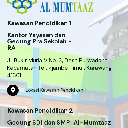
Kawasan Pendidikan 1
Kantor Yayasan dan
Gedung Pra Sekolah -
RA
Jl. Bukit Muria V No. 3, Desa Purwadana
Kecamatan Telukjambe Timur, Karawang
41361
M
Lokasi Kawasan Pendidikan 1
a
p
-
Kawasan Pendidikan 2
m
a
r
Gedung SDI dan SMPI Al-Mumtaaz
k