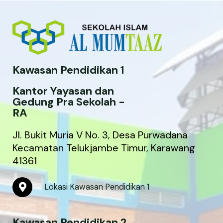
Kawasan Pendidikan 1
Kantor Yayasan dan
Gedung Pra Sekolah -
RA
Jl. Bukit Muria V No. 3, Desa Purwadana
Kecamatan Telukjambe Timur, Karawang
41361
M
Lokasi Kawasan Pendidikan 1
a
p
-
Kawasan Pendidikan 2
m