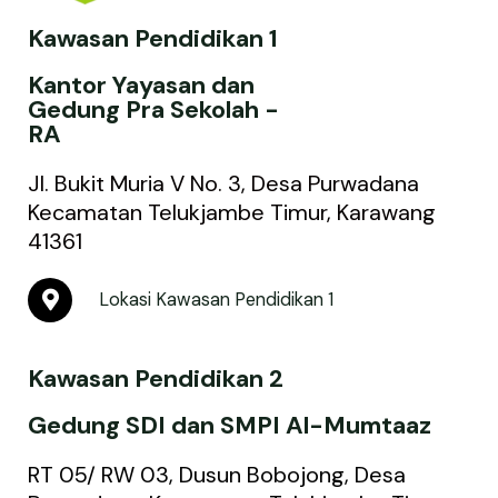
Kawasan Pendidikan 1
Kantor Yayasan dan
Gedung Pra Sekolah -
RA
Jl. Bukit Muria V No. 3, Desa Purwadana
Kecamatan Telukjambe Timur, Karawang
41361
M
Lokasi Kawasan Pendidikan 1
a
p
-
Kawasan Pendidikan 2
m
a
r
Gedung SDI dan SMPI Al-Mumtaaz
k
e
RT 05/ RW 03, Dusun Bobojong, Desa
r