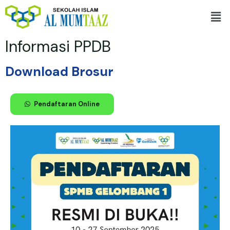
Skip
Men
to
content
Informasi PPDB
Download Brosur
Pendaftaran Online