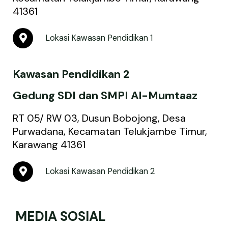
41361
M
Lokasi Kawasan Pendidikan 1
a
p
-
Kawasan Pendidikan 2
m
a
r
Gedung SDI dan SMPI Al-Mumtaaz
k
e
RT 05/ RW 03, Dusun Bobojong, Desa
r
Purwadana, Kecamatan Telukjambe Timur,
-
Karawang 41361
a
l
t
M
Lokasi Kawasan Pendidikan 2
a
p
-
m
MEDIA SOSIAL
a
r