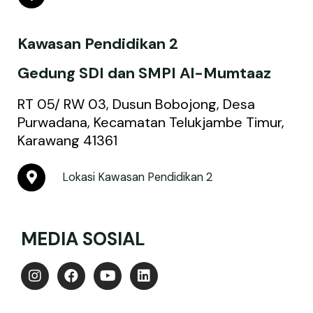
a
p
-
Kawasan Pendidikan 2
m
a
r
Gedung SDI dan SMPI Al-Mumtaaz
k
e
RT 05/ RW 03, Dusun Bobojong, Desa
r
Purwadana, Kecamatan Telukjambe Timur,
-
Karawang 41361
a
l
t
M
Lokasi Kawasan Pendidikan 2
a
p
-
m
MEDIA SOSIAL
a
r
k
I
F
Y
L
e
n
a
o
i
r
s
c
u
n
-
t
e
t
k