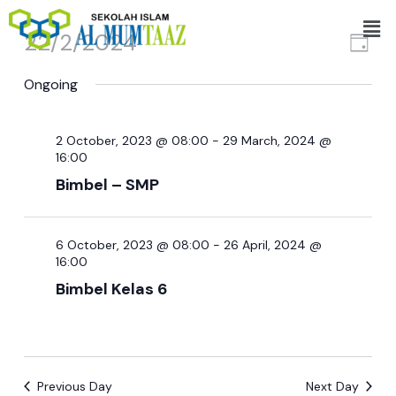
Skip
Men
to
22/2/2024
View
Even
Day
content
View
Navi
Select
Ongoing
Navi
date.
2 October, 2023 @ 08:00
-
29 March, 2024 @
16:00
Bimbel – SMP
6 October, 2023 @ 08:00
-
26 April, 2024 @
16:00
Bimbel Kelas 6
Previous Day
Next Day