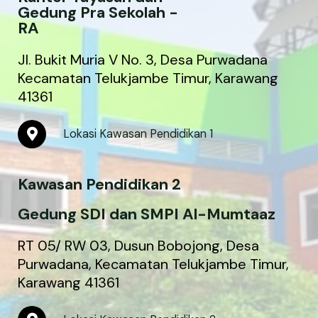
Gedung Pra Sekolah -
RA
Jl. Bukit Muria V No. 3, Desa Purwadana
Kecamatan Telukjambe Timur, Karawang
41361
M
Lokasi Kawasan Pendidikan 1
a
p
-
Kawasan Pendidikan 2
m
a
r
Gedung SDI dan SMPI Al-Mumtaaz
k
e
RT 05/ RW 03, Dusun Bobojong, Desa
r
Purwadana, Kecamatan Telukjambe Timur,
-
Karawang 41361
a
l
t
M