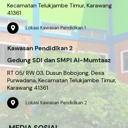
Kecamatan Telukjambe Timur, Karawang
41361
M
Lokasi Kawasan Pendidikan 1
a
p
-
Kawasan Pendidikan 2
m
a
r
Gedung SDI dan SMPI Al-Mumtaaz
k
e
RT 05/ RW 03, Dusun Bobojong, Desa
r
Purwadana, Kecamatan Telukjambe Timur,
-
Karawang 41361
a
l
t
M
Lokasi Kawasan Pendidikan 2
a
p
-
m
MEDIA SOSIAL