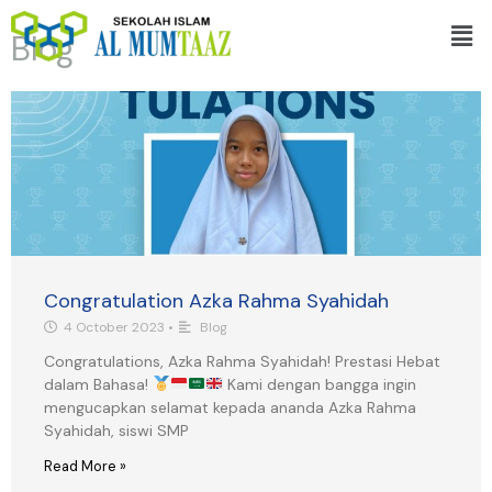
Skip
Men
to
Blog
content
Congratulation Azka Rahma Syahidah
4 October 2023
•
Blog
Congratulations, Azka Rahma Syahidah! Prestasi Hebat
dalam Bahasa!
Kami dengan bangga ingin
mengucapkan selamat kepada ananda Azka Rahma
Syahidah, siswi SMP
Read More »